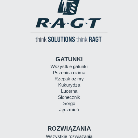
WIADOMOŚCI
13/04/2026
Eric Schmitt. Żegnamy naszego kolegę
GATUNKI
i wieloletniego szefa
Wszystkie gatunki
Pszenica ozima
Rzepak ozimy
Kukurydza
więcej informacji
Lucerna
Słonecznik
Sorgo
Jęczmień
ROZWIĄZANIA
Wszystkie rozwiązania