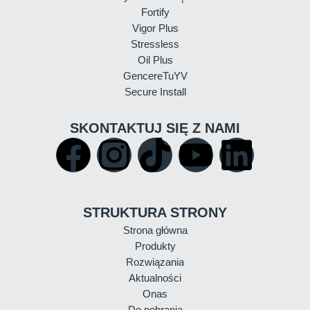
Fortify
Vigor Plus
Stressless
Oil Plus
GencereTuYV
Secure Install
SKONTAKTUJ SIĘ Z NAMI
STRUKTURA STRONY
Strona główna
NOWOŚCI I WYDARZENIA
WIADOMOŚCI
Produkty
06/01/2026
Rozwiązania
Zakończenie procesu przejęcia przez
Aktualności
RAGT działalności firmy Syngenta w
Onas
zakresie nasion jęczmienia
Do pobrania