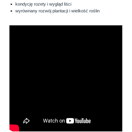
kondycję rozety i wygląd liści
wyrównany rozwój plantacji i wielkość roślin