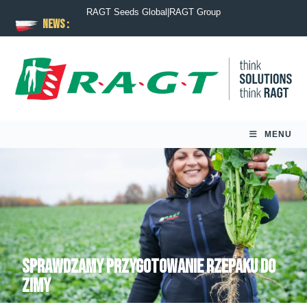
RAGT Seeds Global
|
RAGT Group
News :
MENU
Sprawdzamy przygotowanie rzepaku do
zimy