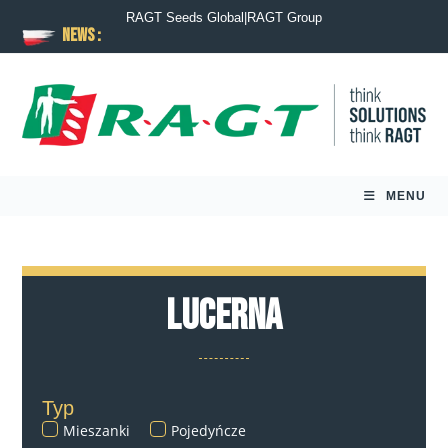
RAGT Seeds Global
|
RAGT Group
News :
MENU
Lucerna
Typ
Mieszanki
Pojedyńcze