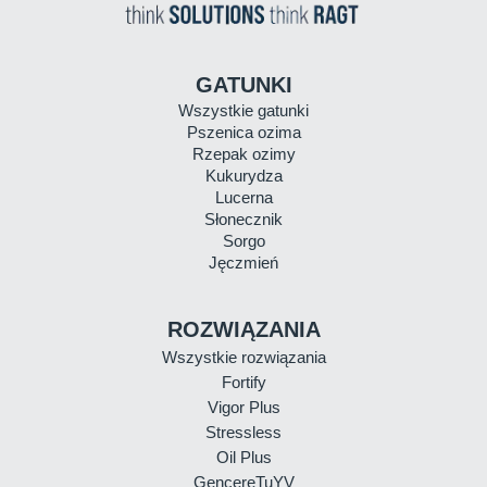
GATUNKI
Wszystkie gatunki
Pszenica ozima
Rzepak ozimy
Kukurydza
Lucerna
Słonecznik
Sorgo
Jęczmień
ROZWIĄZANIA
Wszystkie rozwiązania
Fortify
Vigor Plus
Stressless
Oil Plus
GencereTuYV