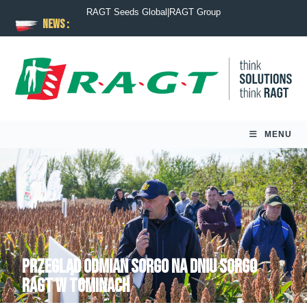
RAGT Seeds Global
|
RAGT Group
News :
MENU
Przegląd odmian sorgo na Dniu Sorgo
RAGT w Tominach