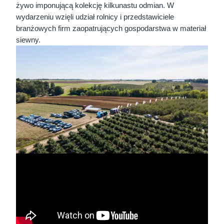
żywo imponującą kolekcję kilkunastu odmian. W
wydarzeniu wzięli udział rolnicy i przedstawiciele
branżowych firm zaopatrujących gospodarstwa w materiał
siewny.