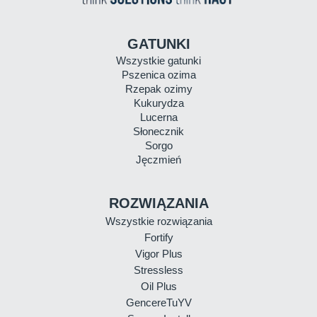
GATUNKI
Wszystkie gatunki
Pszenica ozima
Rzepak ozimy
Kukurydza
Lucerna
Słonecznik
Sorgo
Jęczmień
ROZWIĄZANIA
Wszystkie rozwiązania
Fortify
Vigor Plus
Stressless
Oil Plus
GencereTuYV