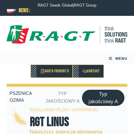
RAGT Seeds Global
|
RAGT Group
News :
MENU
KARTA PRODUKTU
KONTAKT
PSZENICA
TYP
Typ
OZIMA
JAKOŚCIOWY A
jakościowy A
REGULARNY PLON I ODPORNOŚĆ
RGT Linus
Najwyższy potencjał plonowania