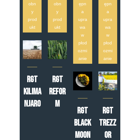
obn
obn
ępn
ępn
y
y
a
a
prod
prod
upra
upra
ukt
ukt
wa
wa
w
w
płod
płod
ozmi
ozmi
anie
anie
RGT
RGT
Kilima
Refor
njaro
m
RGT
RGT
Black
Trezz
moon
or