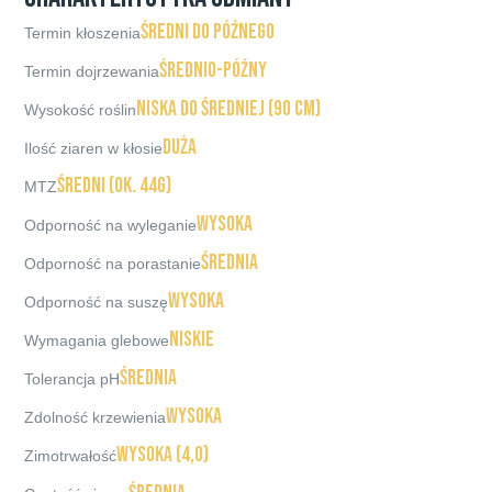
średni do późnego
Termin kłoszenia
średnio-późny
Termin dojrzewania
niska do średniej (90 cm)
Wysokość roślin
duża
Ilość ziaren w kłosie
średni (ok. 44g)
MTZ
wysoka
Odporność na wyleganie
średnia
Odporność na porastanie
wysoka
Odporność na suszę
niskie
Wymagania glebowe
średnia
Tolerancja pH
wysoka
Zdolność krzewienia
wysoka (4,0)
Zimotrwałość