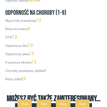
średnia
Gęstość ziarna
ODPORNOŚĆ NA CHOROBY (1-9)
7,5
Mączniak prawdziwy
8
Rdza brunatna
7,5
DTR
7,0
Septorioza liści
7,5
Septorioza plew
7,5
Fuzarioza kłosów
8
Choroby podstawy źdźbła
8,5
Rdza żółta
MOŻESZ BYĆ TAKŻE ZAINTERESOWANY...
Pod
Pod
Nast
Nast