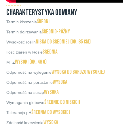
CHARAKTERYSTYKA ODMIANY
średni
Termin kłoszenia
średnio-późny
Termin dojrzewania
niska do średniej (ok. 85 cm)
Wysokość roślin
średnia
Ilość ziaren w kłosie
wysoki (ok. 48 g)
MTZ
wysoka do bardzo wysokiej
Odporność na wyleganie
wysoka
Odporność na porastanie
wysoka
Odporność na suszę
średnie do niskich
Wymagania glebowe
średnia do wysokiej
Tolerancja pH
wysoka
Zdolność krzewienia