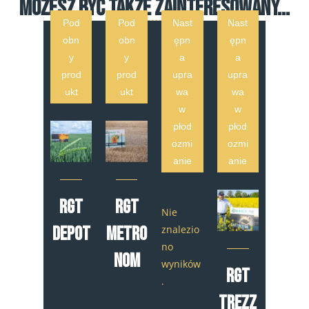
MOŻESZ BYĆ TAKŻE ZAINTERESOWANY...
Pod
Pod
Nast
Nast
obn
obn
ępn
ępn
y
y
a
a
prod
prod
upra
upra
ukt
ukt
wa
wa
w
w
płod
płod
ozmi
ozmi
anie
anie
RGT
RGT
Nie
znalezio
Depot
Metro
no
nom
wyników
RGT
.
Trezz