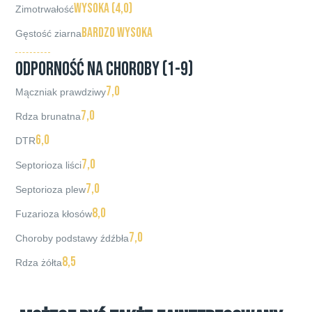
wysoka (4,0)
Zimotrwałość
bardzo wysoka
Gęstość ziarna
ODPORNOŚĆ NA CHOROBY (1-9)
7,0
Mączniak prawdziwy
7,0
Rdza brunatna
6,0
DTR
7,0
Septorioza liści
7,0
Septorioza plew
8,0
Fuzarioza kłosów
7,0
Choroby podstawy źdźbła
8,5
Rdza żółta