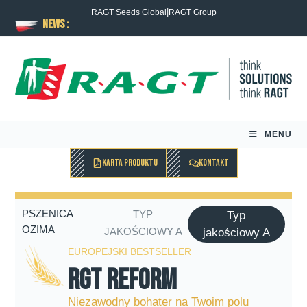
|
RAGT Seeds Global
RAGT Group
News :
MENU
KARTA PRODUKTU
KONTAKT
PSZENICA
TYP
Typ
OZIMA
JAKOŚCIOWY A
jakościowy A
EUROPEJSKI BESTSELLER
RGT Reform
Niezawodny bohater na Twoim polu