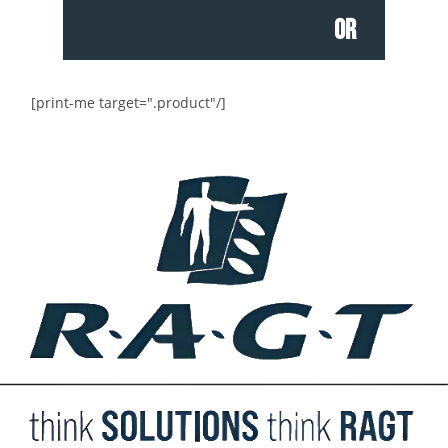
or
[print-me target=".product"/]