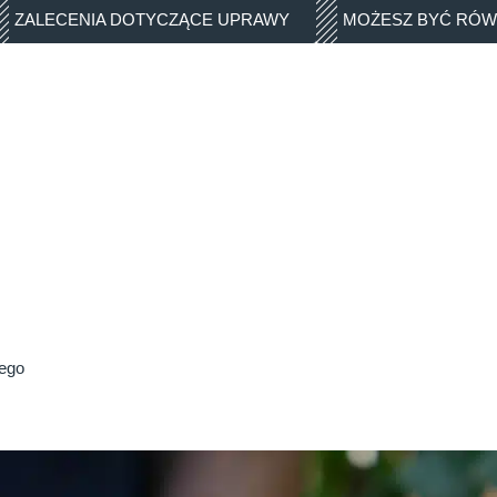
ZALECENIA DOTYCZĄCE UPRAWY
MOŻESZ BYĆ RÓW
nego