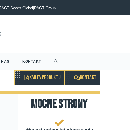
zenie procesu przejęcia przez RAGT działalności firmy Syngenta w za
RAGT Seeds Global
|
RAGT Group
rnego dwurzędowego
 NAS
KONTAKT
KARTA PRODUKTU
KONTAKT
mocne strony
Wysoki potencjał plonowania