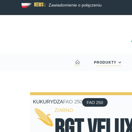
News :
Eric Schmitt. Żegnamy naszego kolegę i w
PRODUKTY
KUKURYDZA
FAO 250
FAO 250
ZIARNO
RGT Velu