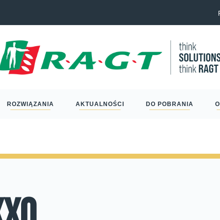
ieloletniego szefa
Zakońc
browa
ROZWIĄZANIA
AKTUALNOŚCI
DO POBRANIA
O
xxo