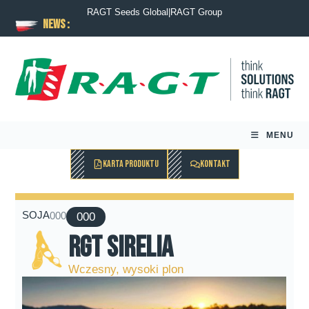
RAGT Seeds Global
|
RAGT Group
News :
MENU
KARTA PRODUKTU
KONTAKT
SOJA
000
000
RGT Sirelia
Wczesny, wysoki plon