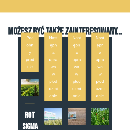
MOŻESZ BYĆ TAKŻE ZAINTERESOWANY...
Pod
Nast
Nast
Nast
obn
ępn
ępn
ępn
y
a
a
a
prod
upra
upra
upra
ukt
wa
wa
wa
w
w
w
płod
płod
płod
ozmi
ozmi
ozmi
anie
anie
anie
RGT
Sigma