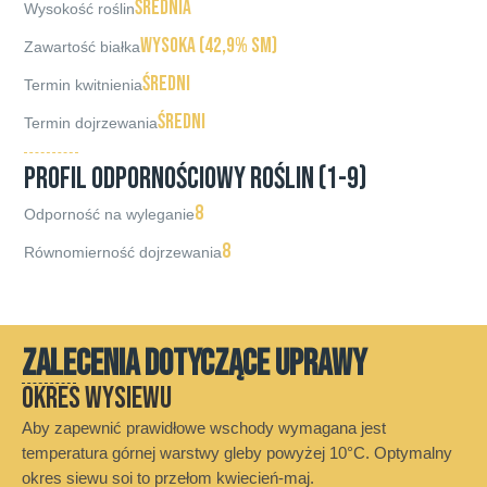
średnia
Wysokość roślin
wysoka (42,9% sm)
Zawartość białka
średni
Termin kwitnienia
średni
Termin dojrzewania
PROFIL ODPORNOŚCIOWY ROŚLIN (1-9)
8
Odporność na wyleganie
8
Równomierność dojrzewania
ZALECENIA DOTYCZĄCE UPRAWY
Okres wysiewu
Aby zapewnić prawidłowe wschody wymagana jest
temperatura górnej warstwy gleby powyżej 10°C. Optymalny
okres siewu soi to przełom kwiecień-maj.