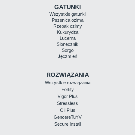
GATUNKI
Wszystkie gatunki
Pszenica ozima
Rzepak ozimy
Kukurydza
Lucerna
Słonecznik
Sorgo
Jęczmień
ROZWIĄZANIA
Wszystkie rozwiązania
Fortify
Vigor Plus
Stressless
Oil Plus
GencereTuYV
Secure Install