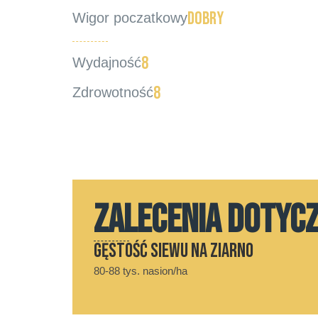
dobry
Wigor poczatkowy
8
Wydajność
8
Zdrowotność
ZALECENIA DOTYC
Gęstość siewu na ziarno
80-88 tys. nasion/ha