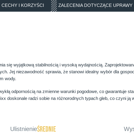
CECHY I KORZYŚCI
ZALECENIA DOTYCZĄCE UPRAWY
ia się wyjątkową stabilnością i wysoką wydajnością. Zaprojektowana
ych. Jej niezawodność sprawia, że stanowi idealny wybór dla gosp
em wody.
ykłą odpornością na zmienne warunki pogodowe, co gwarantuje stabil
lixx doskonale radzi sobie na różnorodnych typach gleb, co czyni j
średnie
Ulistnienie
Wys