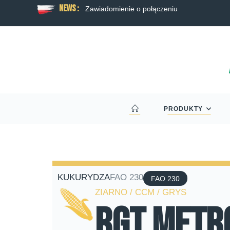
News :
 rzepaku RAGT
Zawiadomienie o połączeniu
PRODUKTY
KUKURYDZA
FAO 230
FAO 230
ZIARNO / CCM / GRYS
RGT Metr