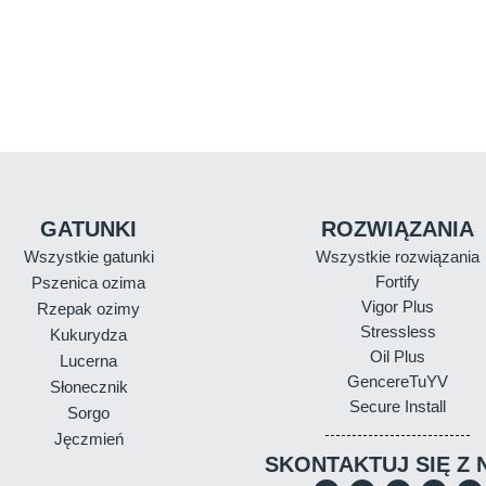
GATUNKI
ROZWIĄZANIA
Wszystkie gatunki
Wszystkie rozwiązania
Fortify
Pszenica ozima
Vigor Plus
Rzepak ozimy
Stressless
Kukurydza
Oil Plus
Lucerna
GencereTuYV
Słonecznik
Secure Install
Sorgo
Jęczmień
SKONTAKTUJ SIĘ Z 