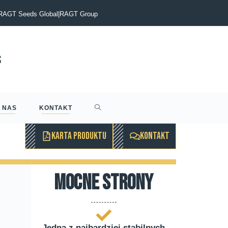
itt. Żegnamy naszego kolegę i wieloletniego szefa
RAGT Seeds Global
|
RAGT Group
 NAS
KONTAKT
KARTA PRODUKTU
KONTAKT
mocne strony
Jedna z najbardziej stabilnych