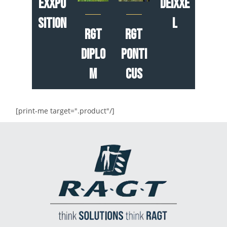
Exxpo
Deixxe
sition
l
RGT
RGT
Diplo
Ponti
m
cus
[print-me target=".product"/]