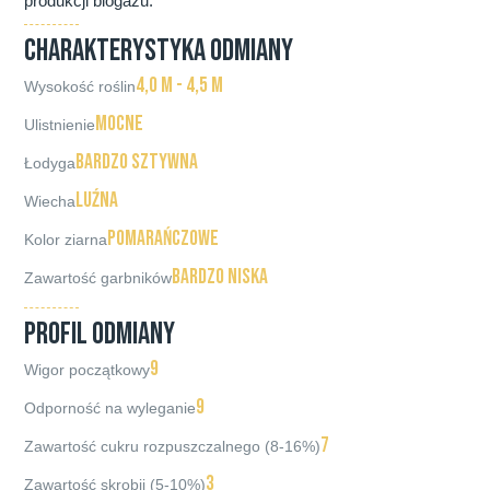
produkcji biogazu.
CHARAKTERYSTYKA ODMIANY
4,0 m - 4,5 m
Wysokość roślin
mocne
Ulistnienie
bardzo sztywna
Łodyga
luźna
Wiecha
pomarańczowe
Kolor ziarna
bardzo niska
Zawartość garbników
PROFIL ODMIANY
9
Wigor początkowy
9
Odporność na wyleganie
7
Zawartość cukru rozpuszczalnego (8-16%)
3
Zawartość skrobii (5-10%)