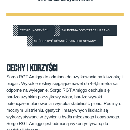
CECHY I KORZYŚCI
ZALECENIA DOTYCZĄCE UPRAWY
MOŻESZ BYĆ RÓWNIEŻ ZAINTERESOWANY
CECHY I KORZYŚCI
Sorgo RGT Amiggo to odmiana do użytkowania na kiszonkę i
biogaz. Wysokie rośliny sięgające nawet do 4-4,5 metra są
odporne na wyleganie. Sorgo RGT Amiggo cechuje się
bardzo szybkim początkowy wigor, bardzo wysoki
potencjałem plonowania i wysoką stabilność plonu. Rośliny o
mocnym ulistnieniu, gęstych i masywnych liściach są
wykorzystywane w żywieniu bydła mlecznego i opasowego.
Sorgo RGT Amiggo jest odmianą wykorzystywaną do