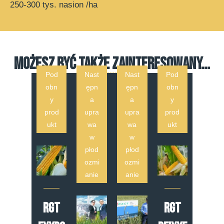
250-300 tys. nasion /ha
MOŻESZ BYĆ TAKŻE ZAINTERESOWANY...
Pod
Nast
Nast
Pod
obn
ępn
ępn
obn
y
a
a
y
prod
upra
upra
prod
ukt
wa
wa
ukt
w
w
płod
płod
ozmi
ozmi
anie
anie
RGT
RGT