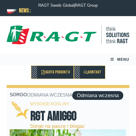
RAGT Seeds Global
|
RAGT Group
News :
MENU
KARTA PRODUKTU
KONTAKT
SORGO
ODMIANA WCZESNA
Odmiana wczesna
WYSOKIE ROŚLINY
RGT Amiggo
Sorgo na paszę i biogaz