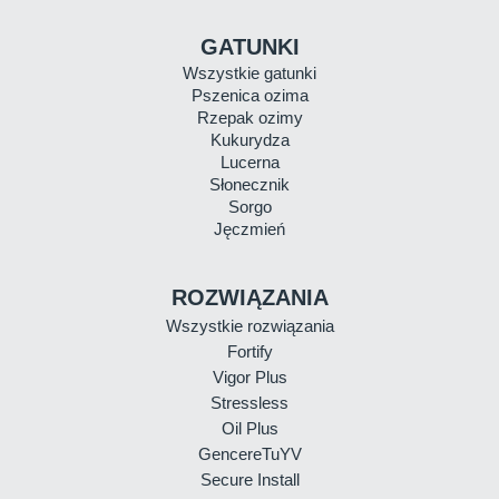
GATUNKI
Wszystkie gatunki
Pszenica ozima
Rzepak ozimy
Kukurydza
Lucerna
Słonecznik
Sorgo
Jęczmień
ROZWIĄZANIA
Wszystkie rozwiązania
Fortify
Vigor Plus
Stressless
Oil Plus
GencereTuYV
Secure Install