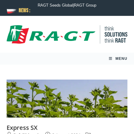
RAGT Seeds Global
|
RAGT Group
News :
MENU
Express SX