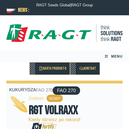
RAGT Seeds Global
|
RAGT Group
News :
MENU
KARTA PRODUKTU
KONTAKT
KUKURYDZA
FAO 270
FAO 270
ZIARNO
NOWY
RGT Volraxx
Kiedy idziesz po rekord!