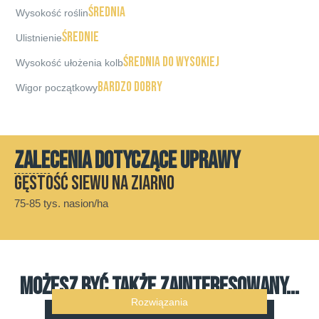
średnia
Wysokość roślin
średnie
Ulistnienie
średnia do wysokiej
Wysokość ułożenia kolb
bardzo dobry
Wigor początkowy
ZALECENIA DOTYCZĄCE UPRAWY
Gęstość siewu na ziarno
75-85 tys. nasion/ha
MOŻESZ BYĆ TAKŻE ZAINTERESOWANY...
Rozwiązania