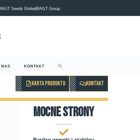
itt. Żegnamy naszego kolegę i wieloletniego szefa
RAGT Seeds Global
|
RAGT Group
 NAS
KONTAKT
KARTA PRODUKTU
KONTAKT
mocne strony
Bardzo wysoki i stabilny