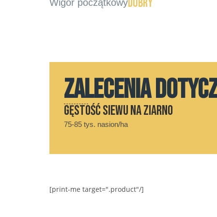
dobry
Wigor początkowy
ZALECENIA DOTYC
Gęstość siewu na ziarno
75-85 tys. nasion/ha
[print-me target=".product"/]