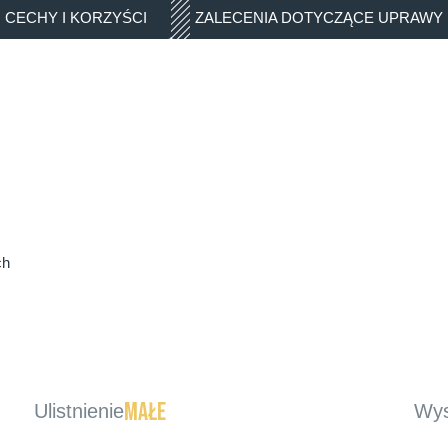
CECHY I KORZYŚCI
ZALECENIA DOTYCZĄCE UPRAWY
ch
małe
Ulistnienie
Wys