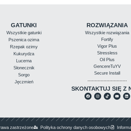
GATUNKI
ROZWIĄZANIA
Wszystkie gatunki
Wszystkie rozwiązania
Fortify
Pszenica ozima
Vigor Plus
Rzepak ozimy
Stressless
Kukurydza
Oil Plus
Lucerna
GencereTuYV
Słonecznik
Secure Install
Sorgo
Jęczmień
SKONTAKTUJ SIĘ Z 
rawa zastrzeżone
Polityka ochrony danych osobowych
Inform