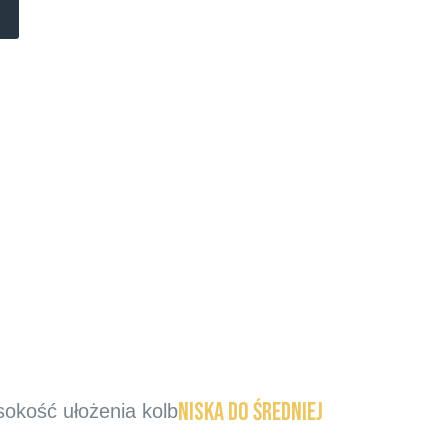
niska do średniej
okość ułożenia kolb