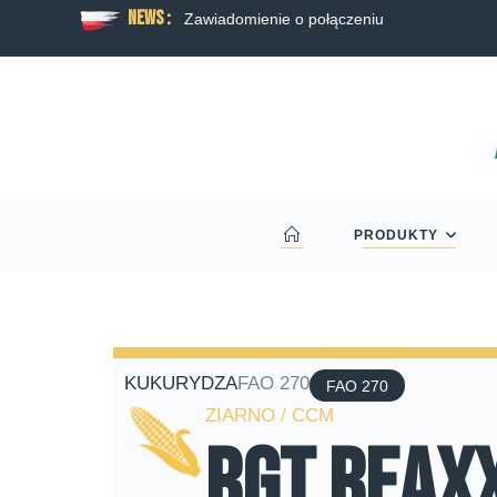
News :
 rzepaku RAGT
Zawiadomienie o połączeniu
PRODUKTY
KUKURYDZA
FAO 270
FAO 270
ZIARNO / CCM
RGT Reax