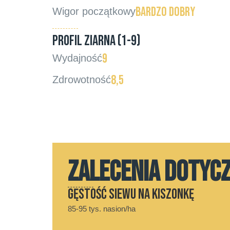
Bardzo dobry
Wigor początkowy
Profil ziarna (1-9)
9
Wydajność
8,5
Zdrowotność
ZALECENIA DOTYC
Gęstość siewu na kiszonkę
85-95 tys. nasion/ha