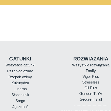
GATUNKI
ROZWIĄZANIA
Wszystkie gatunki
Wszystkie rozwiązania
Fortify
Pszenica ozima
Vigor Plus
Rzepak ozimy
Stressless
Kukurydza
Oil Plus
Lucerna
GencereTuYV
Słonecznik
Secure Install
Sorgo
Jęczmień