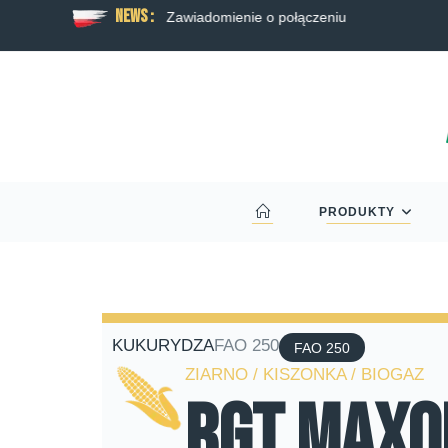
News :
 rzepaku RAGT
Zawiadomienie o połączeniu
PRODUKTY
KUKURYDZA
FAO 250
FAO 250
ZIARNO / KISZONKA / BIOGAZ
RGT Maxo