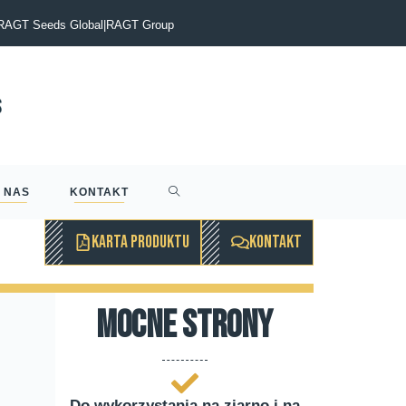
itt. Żegnamy naszego kolegę i wieloletniego szefa
RAGT Seeds Global
|
RAGT Group
 NAS
KONTAKT
KARTA PRODUKTU
KONTAKT
mocne strony
Do wykorzystania na ziarno i na