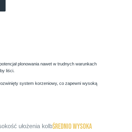
 potencjał plonowania nawet w trudnych warunkach
y liści.
rozwinięty system korzeniowy, co zapewni wysoką
Średnio wysoka
okość ułożenia kolb