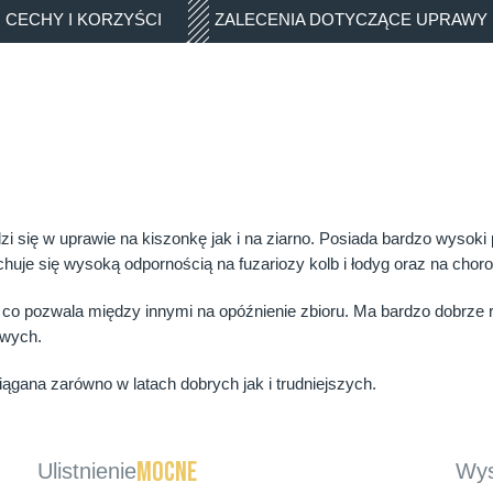
CECHY I KORZYŚCI
ZALECENIA DOTYCZĄCE UPRAWY
i się w uprawie na kiszonkę jak i na ziarno. Posiada bardzo wysoki
e się wysoką odpornością na fuzariozy kolb i łodyg oraz na chorob
co pozwala między innymi na opóźnienie zbioru. Ma bardzo dobrze 
owych.
gana zarówno w latach dobrych jak i trudniejszych.
Mocne
Ulistnienie
Wys