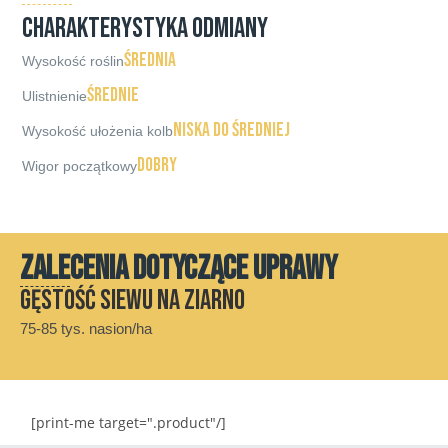
CHARAKTERYSTYKA ODMIANY
Średnia
Wysokość roślin
Średnie
Ulistnienie
Niska do średniej
Wysokość ułożenia kolb
Dobry
Wigor początkowy
ZALECENIA DOTYCZĄCE UPRAWY
Gęstość siewu na ziarno
75-85 tys. nasion/ha
[print-me target=".product"/]