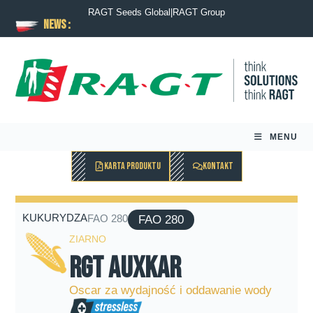
RAGT Seeds Global
|
RAGT Group
News :
MENU
KARTA PRODUKTU
KONTAKT
KUKURYDZA
FAO 280
FAO 280
ZIARNO
RGT Auxkar
Oscar za wydajność i oddawanie wody