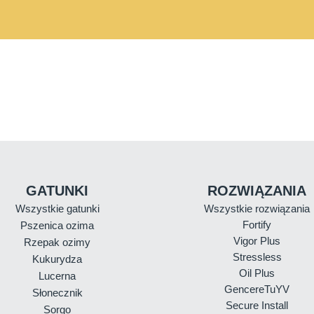
GATUNKI
ROZWIĄZANIA
Wszystkie gatunki
Wszystkie rozwiązania
Fortify
Pszenica ozima
Vigor Plus
Rzepak ozimy
Stressless
Kukurydza
Oil Plus
Lucerna
GencereTuYV
Słonecznik
Secure Install
Sorgo