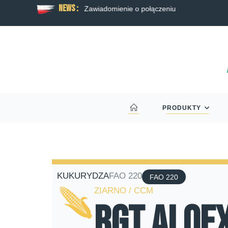
News :
 rzepaku RAGT
Zawiadomienie o połączeniu
PRODUKTY
KUKURYDZA
FAO 220
FAO 220
ZIARNO / CCM
RGT Aloe