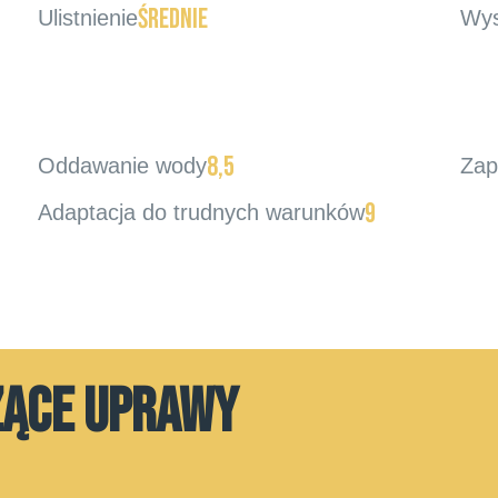
średnie
Ulistnienie
Wys
8,5
Oddawanie wody
Zap
9
Adaptacja do trudnych warunków
ZĄCE UPRAWY