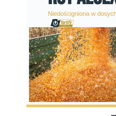
Niedościgniona w dosyc