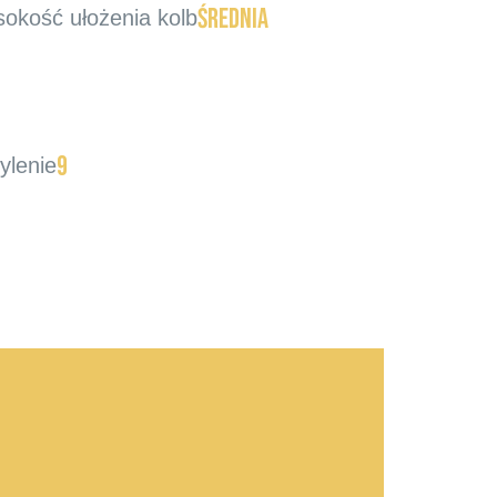
średnia
okość ułożenia kolb
9
ylenie