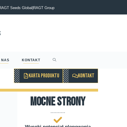
itt. Żegnamy naszego kolegę i wieloletniego szefa
RAGT Seeds Global
|
RAGT Group
 NAS
KONTAKT
KARTA PRODUKTU
KONTAKT
mocne strony
Wysoki potencjał plonowania