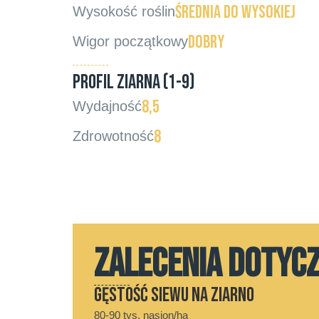
średnia do wysokiej
Wysokość roślin
dobry
Wigor początkowy
PROFIL ZIARNA (1-9)
8,5
Wydajność
8
Zdrowotność
ZALECENIA DOTYC
Gęstość siewu na ziarno
80-90 tys. nasion/ha