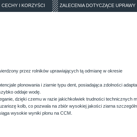
CECHY I KORZYŚCI
ZALECENIA DOTYCZĄCE UPRAWY
ierdzony przez rolników uprawiających tą odmianę w okresie
jale plonowania i ziarnie typu dent, posiadająca zdolności adapt
 szybko oddaje wodę.
ie, dzięki czemu w razie jakichkolwiek trudności technicznych m
iozę kolb, co pozwala na zbiór wysokiej jakości ziarna szczególni
siąga wysokie wyniki plonu na CCM.