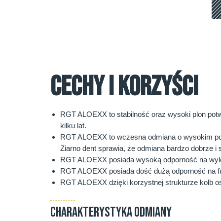
CECHY I KORZYŚCI
RGT ALOEXX to stabilność oraz wysoki plon potw
kilku lat.
RGT ALOEXX to wczesna odmiana o wysokim potenc
Ziarno dent sprawia, że odmiana bardzo dobrze i
RGT ALOEXX posiada wysoką odporność na wylegan
RGT ALOEXX posiada dość dużą odporność na fuzar
RGT ALOEXX dzięki korzystnej strukturze kolb o
CHARAKTERYSTYKA ODMIANY